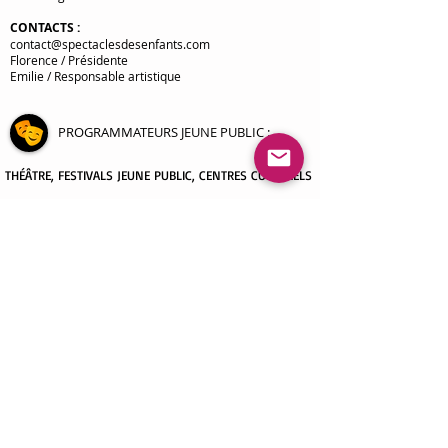
CONTACTS
:
contact@spectaclesdesenfants.com
Florence / Présidente
Emilie / Responsable artistique
PROGRAMMATEURS JEUNE PUBLIC
:
THÉÂTRE
, FESTIVALS JEUNE PUBLIC, CENTRES CULTURELS
La Clef des Rêves, Comédie Musicale pour enfants
Gigi drôle de Guitare, Spectacle Musical pour enfants
La légende des 2 Sorciers
Panique au Pôle Nord
ANIMATIONS CULTURELLES JEUNE PUBLIC :
MÉDIATHÈQUES, BIBLIOTHÈQUES
spectacle
THEME VOYAGE AUTOUR DU MONDE
spectacle THEME ANIMAUX
spectacle THEME SAISONS
spectacle THEME EMOTIONS
spectacle THEME NATURE ET AVENTURE