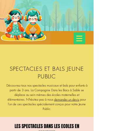
SPECTACLES POUR ENFANTS
Cie Dans les Bacs à Sable
SPECTACLES ET BALS JEUNE
PUBLIC
Découvrez tous nos spectacles musicaux et bals pour enfants à
partir de 3 ans. La Compagnie Dans les Bacs à Sable se
déplace au sein mêmes des écoles maternelles et
élémentaires. N'hésitez pas à nous
demander un devis
pour
l'un de ces spectacles spécialement conçus pour notre Jeune
Public.
LES SPECTACLES DANS LES ECOLES EN