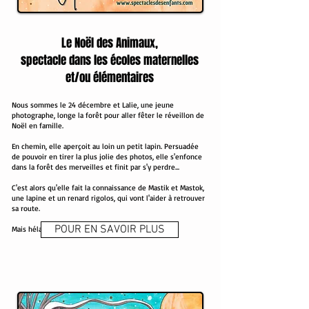
Le Noël des Animaux,
spectacle dans les écoles maternelles
et/ou élémentaires
Nous sommes le 24 décembre et Lalie, une jeune
photographe, longe la forêt pour aller fêter le réveillon de
Noël en famille.
En chemin, elle aperçoit au loin un petit lapin. Persuadée
de pouvoir en tirer la plus jolie des photos, elle s'enfonce
dans la forêt des merveilles et finit par s'y perdre...
C'est alors qu'elle fait la connaissance de Mastik et Mastok,
une lapine et un renard rigolos, qui vont l'aider à retrouver
sa route.
POUR EN SAVOIR PLUS
Mais hélas, rien ne se passe comme prévu...