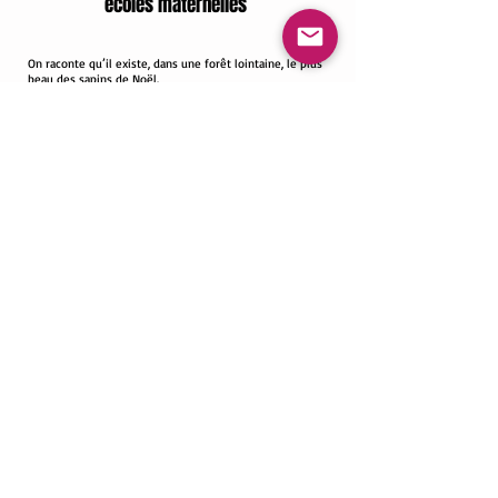
écoles maternelles
On raconte qu’il existe, dans une forêt lointaine, le plus
beau des sapins de Noël.
Lutinabelle et Lutinabulle décident de partir à sa
recherche. Ils l’imaginent grand et majestueux, brillant et
scintillant. Ils l’imaginent orné d’un million d’épines.
Arrivés dans la forêt, ils sont surpris de ne pas le voir.
Déçus, ils décident néanmoins de ne pas se laisser abattre
et chacun part de son côté à la recherche du plus beau
des sapins de Noël.
C’est ainsi que commence notre aventure. Lutinabulle
rencontrera une chouette avec laquelle il décorera la forêt
lointaine et Lutinabelle, un lapin rigolo avec lequel elle
préparera un bon repas pour le réveillon. Mais avec tout
ça, il est où le plus beau des sapins ?
POUR LES CRECHES
POUR LES ECOLES