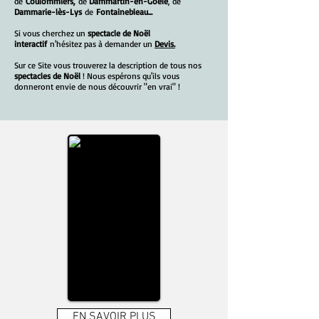
de
Coulommiers,
de
Dammartin-en-Goële
, de
Dammarie-lès-Lys
de
Fontainebleau...
Si vous cherchez un
spectacle de Noël
interactif
n'hésitez pas à demander un
Devis.
Sur ce Site vous trouverez la description de tous nos
spectacles de Noël
! Nous espérons qu'ils vous
donneront envie de nous découvrir "en vrai" !
EN SAVOIR PLUS