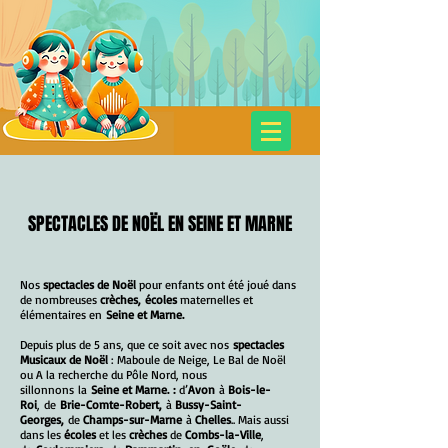
SPECTACLES POUR ENFANTS
SPECTACLES DE NOËL EN SEINE ET MARNE
Cie Dans les Bacs à Sable
Nos
spectacles de Noël
pour enfants ont été joué dans
de nombreuses
crèches,
écoles
maternelles et
élémentaires en
Seine et Marne.
Depuis plus de 5 ans, que ce soit avec nos
spectacles
Musicaux de Noël
: Maboule de Neige, Le Bal de Noël
ou A la recherche du Pôle Nord, nous
sillonnons la
Seine et Marne
. :
d’
Avon
à
Bois-le-
Roi
,
de
Brie-Comte-Robert
,
à
Bussy-Saint-
Georges,
de
Champs-sur-Marne
à
Chelles
.. Mais aussi
dans les
écoles
et les
crèches
de
Combs-la-Ville
,