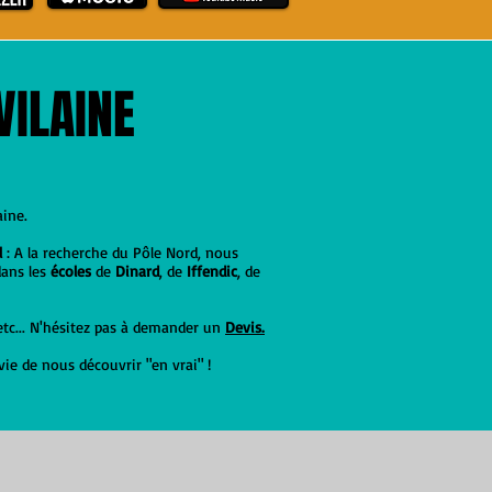
VILAINE
aine.
l
: A la recherche du Pôle Nord, nous
dans les
écoles
de
Dinard
, de
Iffendic
, de
etc... N'hésitez pas à demander un
Devis.
ie de nous découvrir "en vrai" !