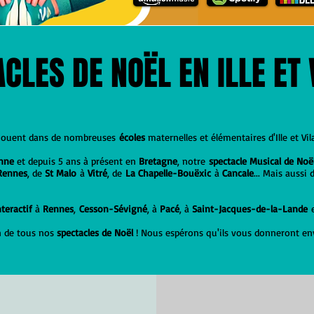
CLES DE NOËL EN ILLE ET 
 jouent dans de nombreuses
écoles
maternelles et élémentaires d'Ille et Vil
enne
et depuis 5 ans à présent en
Bretagne
, notre
spectacle Musical de Noë
Rennes
, de
St Malo
à
Vitré
, de
La Chapelle-Bouëxic
à
Cancale
... Mais aussi 
teractif
à
Rennes
,
Cesson-Sévigné
, à
Pacé
, à
Saint-Jacques-de-la-Lande
on de tous nos
spectacles de Noël
! Nous espérons qu'ils vous donneront env