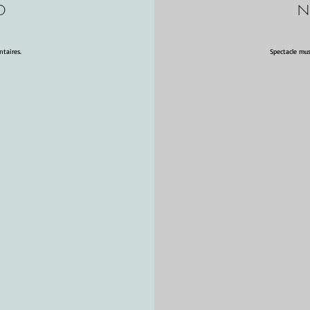
D
N
ntaires.
Spectacle mus