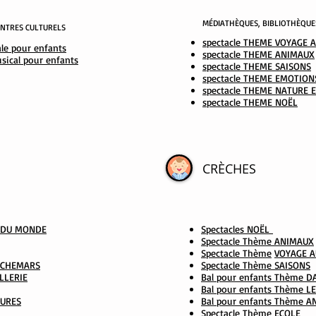
MÉDIATHÈQUES, BIBLIOTHÈQUE
CENTRES CULTURELS
spectacle
THEME VOYAGE 
ale pour enfants
spectacle THEME ANIMAUX
usical pour enfants
spectacle THEME SAISONS
spectacle THEME EMOTION
spectacle THEME NATURE 
spectacle THEME NOËL
CRÈCHES
R DU MONDE
Spectacles NOËL
Spectacle Thème ANIMAUX
Spectacle Thème
VOYAGE 
AUCHEMARS
Spectacle Thème SAISONS
LLERIE
Bal pour enfants Thème 
Bal pour enfants Thème 
TURES
Bal pour enfants Thème 
Spectacle Thème ECOLE