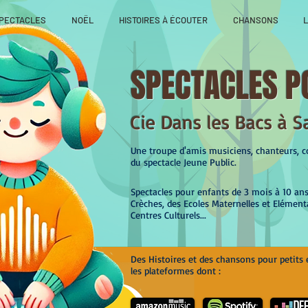
PECTACLES
NOËL
HISTOIRES À ÉCOUTER
CHANSONS
L
SPECTACLES P
Cie Dans les Bacs à S
Une troupe d'amis musiciens, chanteurs, co
du spectacle Jeune Public.
Spectacles pour enfants de 3 mois à 10 an
Crèches, des Ecoles Maternelles et Elément
Centres Culturels...
Des Histoires et des chansons pour petits 
les plateformes dont :