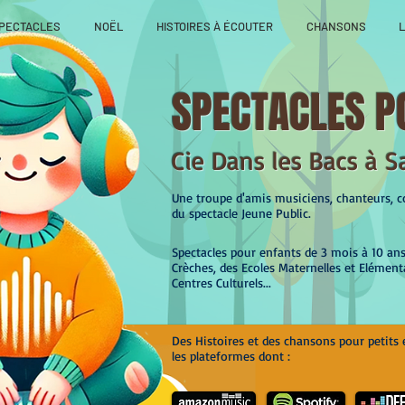
PECTACLES
NOËL
HISTOIRES À ÉCOUTER
CHANSONS
L
SPECTACLES P
Cie Dans les Bacs à S
Une troupe d'amis musiciens, chanteurs, co
du spectacle Jeune Public.
Spectacles pour enfants de 3 mois à 10 an
Crèches, des Ecoles Maternelles et Elément
Centres Culturels...
Des Histoires et des chansons pour petits 
les plateformes dont :