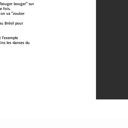
r "bouger bouger" sur
 fois.
ù on va "zouker
au Brésil pour
 l'exemple
ins les danses du