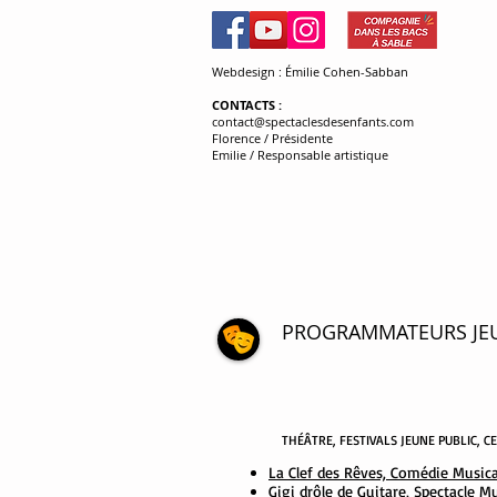
Webdesign : Émilie Cohen-Sabban
CONTACTS
:
contact@spectaclesdesenfants.com
Florence / Présidente
Emilie / Responsable artistique
PROGRAMMATEURS JE
THÉÂTRE
, FESTIVALS JEUNE PUBLIC, 
La Clef des Rêves, Comédie Music
Gigi drôle de Guitare, Spectacle M