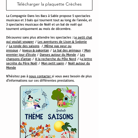
Télécharger la plaquette Crèches
La Compagnie Dans les Bacs à Sable propose 5 spectacles
musicaux et 3 bals qui tournent tout au long de l'année, et
3 spectacles musicaux de Noël et un bal de noël qui
tournent uniquement au mois de décembre.
Découvrez sans plus attendre les spectacles : L
e petit chat
qui voulait voyager
/
Les aventures de Lison & Sydonie
/
La ronde des saisons
/
Même pas peur ou
presque
/
Joyeux & pakontan
/
Le bal des animaux
/
Mon
premier jour d'école
/
Danses autour du Monde
/
Les
chansons d'antan
/
A la recherche du Pôle Nord
/ L
a lettre
secrète du Père Noël
/
Mon petit sapin
/
Noël autour du
Monde
N'hésitez pas à
nous contacter
si vous avez besoin de plus
d'informations sur ces différentes prestations.