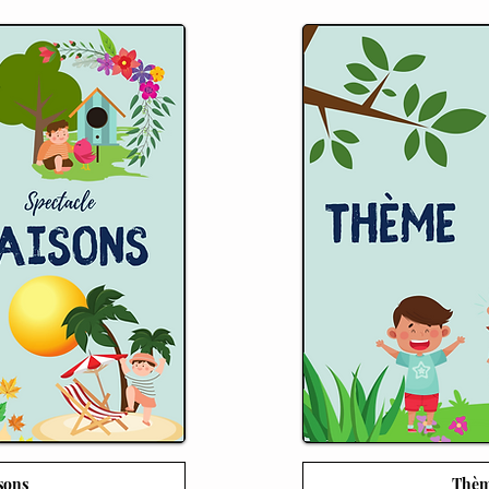
sons
Thèm