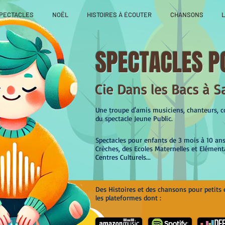
PECTACLES
NOËL
HISTOIRES À ÉCOUTER
CHANSONS
L
SPECTACLES P
Cie Dans les Bacs à S
Une troupe d'amis musiciens, chanteurs, co
du spectacle Jeune Public.
Spectacles pour enfants de 3 mois à 10 an
Crèches, des Ecoles Maternelles et Elément
Centres Culturels...
Des Histoires et des chansons pour petits 
les plateformes dont :