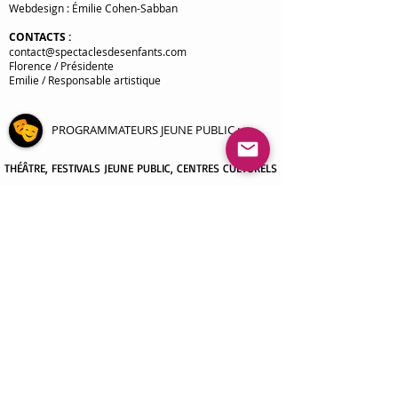
Webdesign : Émilie Cohen-Sabban
CONTACTS
:
contact@spectaclesdesenfants.com
Florence / Présidente
Emilie / Responsable artistique
PROGRAMMATEURS JEUNE PUBLIC
:
THÉÂTRE
, FESTIVALS JEUNE PUBLIC, CENTRES CULTURELS
La Clef des Rêves, Comédie Musicale pour enfants
Gigi drôle de Guitare, Spectacle Musical pour enfants
La légende des 2 Sorciers
Panique au Pôle Nord
ANIMATIONS CULTURELLES JEUNE PUBLIC :
MÉDIATHÈQUES, BIBLIOTHÈQUES
spectacle
THEME VOYAGE AUTOUR DU MONDE
spectacle THEME ANIMAUX
spectacle THEME SAISONS
spectacle THEME EMOTIONS