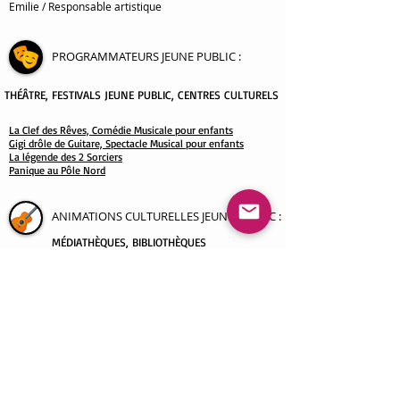
Emilie / Responsable artistique
PROGRAMMATEURS JEUNE PUBLIC
:
THÉÂTRE
, FESTIVALS JEUNE PUBLIC, CENTRES CULTURELS
La Clef des Rêves, Comédie Musicale pour enfants
Gigi drôle de Guitare, Spectacle Musical pour enfants
La légende des 2 Sorciers
Panique au Pôle Nord
ANIMATIONS CULTURELLES JEUNE PUBLIC :
MÉDIATHÈQUES, BIBLIOTHÈQUES
spectacle
THEME VOYAGE AUTOUR DU MONDE
spectacle THEME ANIMAUX
spectacle THEME SAISONS
spectacle THEME EMOTIONS
spectacle THEME NATURE ET AVENTURE
spectacle THEME NOËL
ECOLES