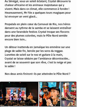
Au Sénégal, sous un soleil éclatant, Crystal découvre la
chaleur africaine et les animaux majestueux qui y
vivent. Mais dans ce climat, elle commence à fondre !
Heureusement, Mr Fée a quelques tours magiques pour
lui envoyer un vent glacé…
Propulsés en plein cœur du Carnaval de Rio, nos héros
dansent au rythme de la samba et se laissent entraîner
dans une farandole festive. Crystal troque ses flocons
pour des plumes colorées, mais le Pôle Nord semble
encore bien loin…
Un détour inattendu en Jamaïque les emmène sur une
plage de sable fin, bercée par les sons du reggae.
Lunettes de soleil sur le nez et guitare à la main,
Crystal se laisse séduire par l’ambiance décontractée…
avant de se souvenir que son rêve, c’est la neige et pas
le sable !
Nos deux amis finiront-ils par atteindre le Pôle Nord ?