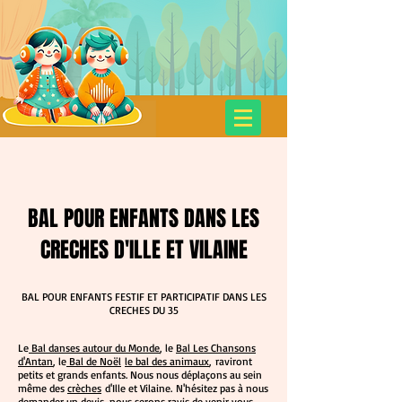
SPECTACLES POUR ENFANTS
Cie Dans les Bacs à Sable
BAL POUR ENFANTS DANS LES
CRECHES D'ILLE ET VILAINE
BAL POUR ENFANTS FESTIF ET PARTICIPATIF DANS LES
CRECHES DU 35
Le
Bal danses autour du Monde
, le
Bal Les Chansons
d'Antan
, le
Bal de Noël
le bal des animaux
, raviront
petits et grands enfants. Nous nous déplaçons au sein
même des
crèches
d'Ille et Vilaine. N'hésitez pas à nous
demander un devis
, nous serons ravis de venir vous