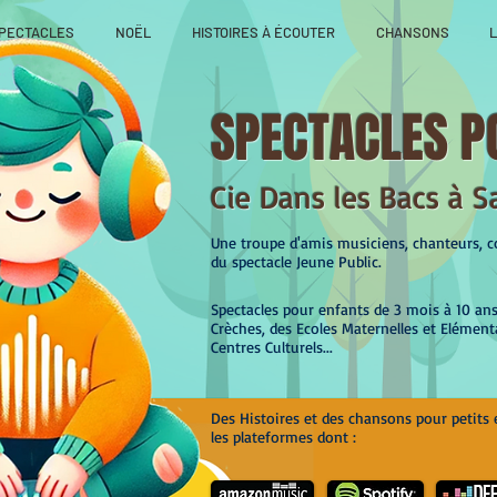
PECTACLES
NOËL
HISTOIRES À ÉCOUTER
CHANSONS
L
SPECTACLES P
Cie Dans les Bacs à S
Une troupe d'amis musiciens, chanteurs, co
du spectacle Jeune Public.
Spectacles pour enfants de 3 mois à 10 an
Crèches, des Ecoles Maternelles et Elément
Centres Culturels...
Des Histoires et des chansons pour petits 
les plateformes dont :