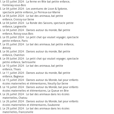
Le 03 juillet 2024 :
La ferme en fête bal petite enfance
,
Fontenay-sous-Bois
Le 04 juillet 2024 :
Les aventures de Lison & Sydonie,
spectacle petite enfance
,
Le Perreux-sur-Marne
Le 04 Juillet 2024 :
Le bal des animaux, bal petite
enfance
,
Croissy-sur-Seine
Le 04 Juillet 2024 :
La Ronde des Saisons, spectacle petite
enfance, Laigneville
Le 04 Juillet 2024 :
Danses autour du monde, Bal petite
enfance,
Roissy-sous-Bois
Le 05 juillet 2024 :
Le petit chat qui
voulait voyager, spectacle
petite enfance,
Paris
Le 05 juillet 2024 :
Le bal des
animaux, bal petite enfance,
Antony
Le 06 juillet 2024 :
Danses autour du monde, Bal petite
enfance, Chatillon
Le 09 Juillet 2024 :
Le petit chat qui
voulait voyager, spectacle
petite enfance,
Sartrouville
Le 10 juillet 2024 :
Le bal des animaux, bal petite
enfance
,
Thiais
Le 11 juillet 2024 :
Danses autour du monde, Bal petite
enfance, Bagneux
Le 15 juillet 2024 :
Danses autour du Monde, bal pour enfants
écoles maternelles et élémentaires, Neuilly-Sur-Seine
Le 16 juillet 2024 :
Danses autour du Monde, bal pour enfants
écoles maternelles et élémentaires, La Queue en Brie
Le 26
juillet 2024 :
Le bal des animaux dans les écoles
maternelles
, Chatou
Le 26
juillet 2024 :
Danses autour du Monde, bal pour enfants
écoles maternelles et élémentaires, Eaubonne
L
e 29
juillet 2024 :
Le bal des animaux dans les écoles
maternelles
, Franconville